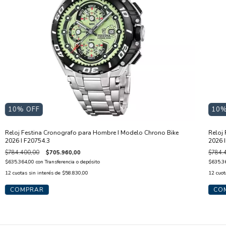
10
% OFF
10
%
Reloj Festina Cronografo para Hombre I Modelo Chrono Bike
Reloj
2026 I F20754.3
2026 
$784.400,00
$705.960,00
$784.
$635.364,00
con
Transferencia o depósito
$635.3
12
cuotas sin interés de
$58.830,00
12
cuot