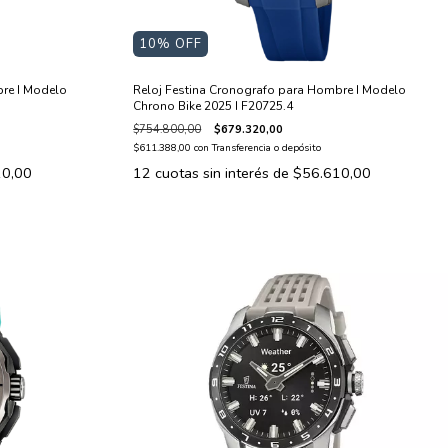
10
% OFF
re I Modelo
Reloj Festina Cronografo para Hombre I Modelo
Chrono Bike 2025 I F20725.4
$754.800,00
$679.320,00
$611.388,00
con
Transferencia o depósito
10,00
12
cuotas sin interés de
$56.610,00