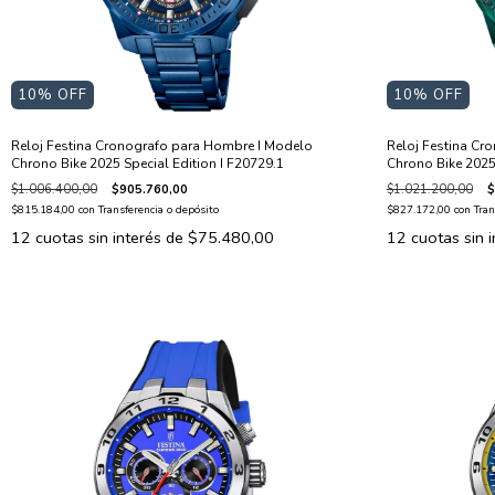
10
% OFF
10
% OFF
Reloj Festina Cronografo para Hombre I Modelo
Reloj Festina Cr
Chrono Bike 2025 Special Edition I F20729.1
Chrono Bike 2025 
$1.006.400,00
$905.760,00
$1.021.200,00
$
$815.184,00
con
Transferencia o depósito
$827.172,00
con
Tran
12
cuotas sin interés de
$75.480,00
12
cuotas sin 