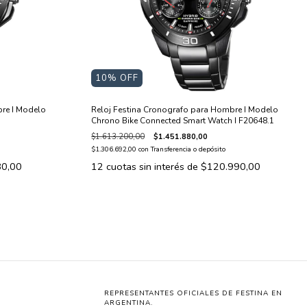
10
% OFF
re I Modelo
Reloj Festina Cronografo para Hombre I Modelo
Chrono Bike Connected Smart Watch I F20648.1
$1.613.200,00
$1.451.880,00
$1.306.692,00
con
Transferencia o depósito
80,00
12
cuotas sin interés de
$120.990,00
REPRESENTANTES OFICIALES DE FESTINA EN
ARGENTINA.