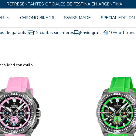
REPRESENTANTES OFICIALES DE FESTINA EN ARGENTINA
ER
CHRONO BIKE 26
SWISS MADE
SPECIAL EDITION
os de garantía
12 cuotas sin interés
Envío gratis
10% off trans
onalidad con estilo.