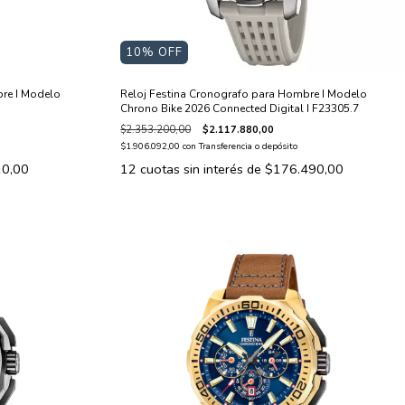
10
% OFF
re I Modelo
Reloj Festina Cronografo para Hombre I Modelo
Chrono Bike 2026 Connected Digital I F23305.7
$2.353.200,00
$2.117.880,00
$1.906.092,00
con
Transferencia o depósito
10,00
12
cuotas sin interés de
$176.490,00