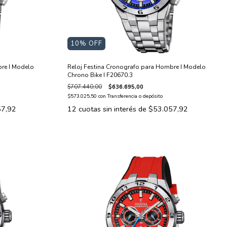
10
% OFF
re I Modelo
Reloj Festina Cronografo para Hombre I Modelo
Chrono Bike I F20670.3
$707.440,00
$636.695,00
$573.025,50
con
Transferencia o depósito
57,92
12
cuotas sin interés de
$53.057,92