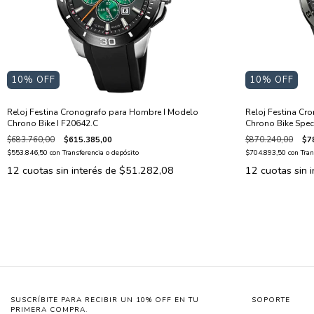
10
% OFF
10
% OFF
Reloj Festina Cronografo para Hombre I Modelo
Reloj Festina Cr
Chrono Bike I F20642.C
Chrono Bike Speci
$683.760,00
$615.385,00
$870.240,00
$7
$553.846,50
con
Transferencia o depósito
$704.893,50
con
Tran
12
cuotas sin interés de
$51.282,08
12
cuotas sin 
SUSCRÍBITE PARA RECIBIR UN 10% OFF EN TU
SOPORTE
PRIMERA COMPRA.