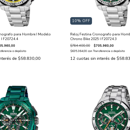
10
% OFF
onografo para Hombre I Modelo
Reloj Festina Cronografo para Homb
 I F20724.4
Chrono Bike 2025 I F20724.3
05.960,00
$784.400,00
$705.960,00
sferencia o depósito
$635.364,00
con
Transferencia o depósito
interés de
$58.830,00
12
cuotas sin interés de
$58.8