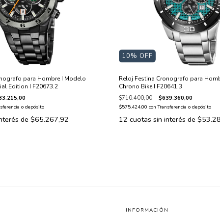
10
% OFF
onografo para Hombre I Modelo
Reloj Festina Cronografo para Homb
al Edition I F20673.2
Chrono Bike I F20641.3
83.215,00
$710.400,00
$639.360,00
sferencia o depósito
$575.424,00
con
Transferencia o depósito
interés de
$65.267,92
12
cuotas sin interés de
$53.2
INFORMACIÓN