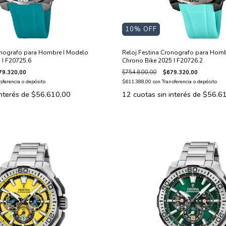
10
% OFF
onografo para Hombre I Modelo
Reloj Festina Cronografo para Homb
 I F20725.6
Chrono Bike 2025 I F20726.2
79.320,00
$754.800,00
$679.320,00
sferencia o depósito
$611.388,00
con
Transferencia o depósito
interés de
$56.610,00
12
cuotas sin interés de
$56.6