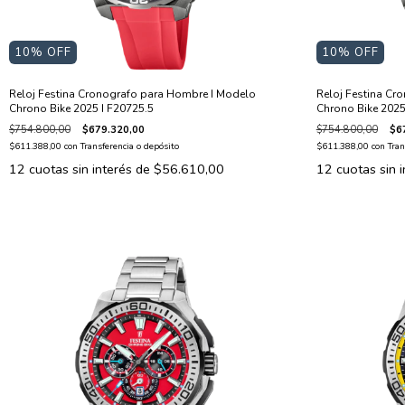
10
% OFF
10
% OFF
Reloj Festina Cronografo para Hombre I Modelo
Reloj Festina Cr
Chrono Bike 2025 I F20725.5
Chrono Bike 2025
$754.800,00
$679.320,00
$754.800,00
$6
$611.388,00
con
Transferencia o depósito
$611.388,00
con
Tran
12
cuotas sin interés de
$56.610,00
12
cuotas sin 