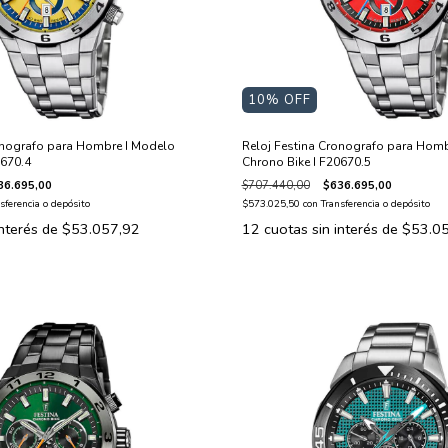
10
% OFF
onografo para Hombre I Modelo
Reloj Festina Cronografo para Homb
0670.4
Chrono Bike I F20670.5
36.695,00
$707.440,00
$636.695,00
sferencia o depósito
$573.025,50
con
Transferencia o depósito
interés de
$53.057,92
12
cuotas sin interés de
$53.0