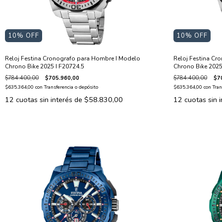
10
% OFF
10
% OFF
Reloj Festina Cronografo para Hombre I Modelo
Reloj Festina Cr
Chrono Bike 2025 I F20724.5
Chrono Bike 2025
$784.400,00
$705.960,00
$784.400,00
$7
$635.364,00
con
Transferencia o depósito
$635.364,00
con
Tran
12
cuotas sin interés de
$58.830,00
12
cuotas sin 