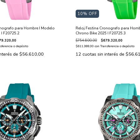
10
% OFF
onografo para Hombre I Modelo
Reloj Festina Cronografo para Homb
 I F20725.2
Chrono Bike 2025 I F20725.3
79.320,00
$754.800,00
$679.320,00
sferencia o depósito
$611.388,00
con
Transferencia o depósito
interés de
$56.610,00
12
cuotas sin interés de
$56.6