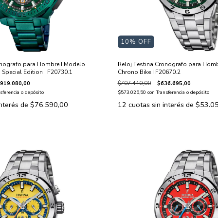
10
% OFF
Reloj Festina Cronografo para Homb
onografo para Hombre I Modelo
Chrono Bike I F20670.2
Special Edition I F20730.1
$707.440,00
$636.695,00
919.080,00
$573.025,50
con
Transferencia o depósito
sferencia o depósito
12
cuotas sin interés de
$53.0
interés de
$76.590,00