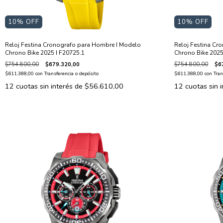
10
% OFF
10
% OFF
Reloj Festina Cronografo para Hombre I Modelo
Reloj Festina Cr
Chrono Bike 2025 I F20725.1
Chrono Bike 2025
$754.800,00
$679.320,00
$754.800,00
$6
$611.388,00
con
Transferencia o depósito
$611.388,00
con
Tran
12
cuotas sin interés de
$56.610,00
12
cuotas sin 