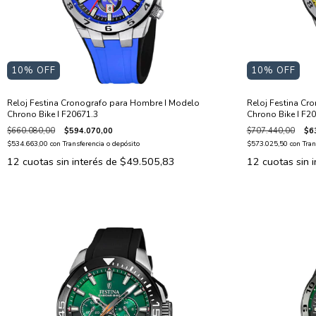
10
% OFF
10
% OFF
Reloj Festina Cronografo para Hombre I Modelo
Reloj Festina Cr
Chrono Bike I F20671.3
Chrono Bike I F2
$660.080,00
$594.070,00
$707.440,00
$6
$534.663,00
con
Transferencia o depósito
$573.025,50
con
Tran
12
cuotas sin interés de
$49.505,83
12
cuotas sin 