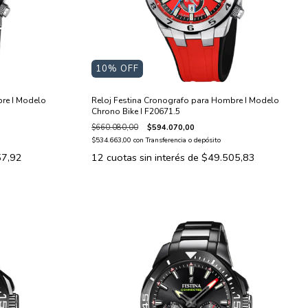
10
% OFF
re I Modelo
Reloj Festina Cronografo para Hombre I Modelo
Chrono Bike I F20671.5
$660.080,00
$594.070,00
$534.663,00
con
Transferencia o depósito
57,92
12
cuotas sin interés de
$49.505,83