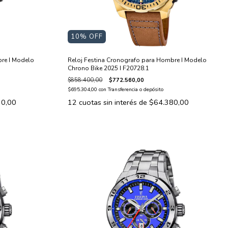
10
% OFF
re I Modelo
Reloj Festina Cronografo para Hombre I Modelo
Chrono Bike 2025 I F20728.1
$858.400,00
$772.560,00
$695.304,00
con
Transferencia o depósito
30,00
12
cuotas sin interés de
$64.380,00