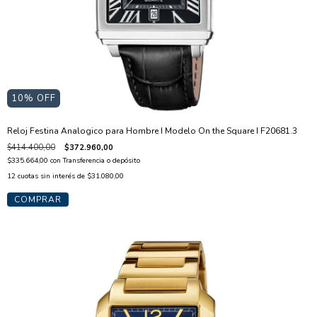
10
% OFF
Reloj Festina Analogico para Hombre I Modelo On the Square I F20681.3
$414.400,00
$372.960,00
$335.664,00
con
Transferencia o depósito
12
cuotas sin interés de
$31.080,00