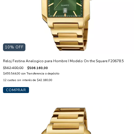
10
% OFF
Reloj Festina Analogico para Hombre I Modelo On the Square F20678.5
$562.400,00
$506.160,00
$455.544,00
con
Transferencia o depósito
12
cuotas sin interés de
$42.180,00