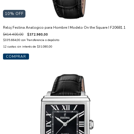
10
% OFF
Reloj Festina Analogico para Hombre I Modelo On the Square I F20681.1
$414.400,00
$372.960,00
$335.664,00
con
Transferencia o depósito
12
cuotas sin interés de
$31.080,00