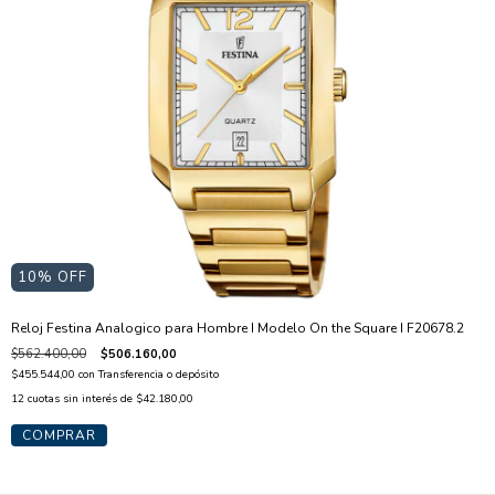
10
% OFF
Reloj Festina Analogico para Hombre I Modelo On the Square I F20678.2
$562.400,00
$506.160,00
$455.544,00
con
Transferencia o depósito
12
cuotas sin interés de
$42.180,00