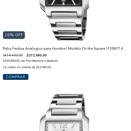
10
% OFF
Reloj Festina Analogico para Hombre I Modelo On the Square I F20677.4
$414.400,00
$372.960,00
$335.664,00
con
Transferencia o depósito
12
cuotas sin interés de
$31.080,00