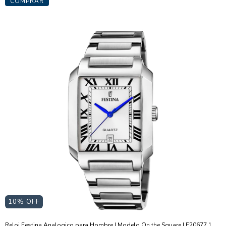
10
% OFF
Reloj Festina Analogico para Hombre I Modelo On the Square I F20677.1