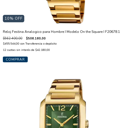
10
% OFF
Reloj Festina Analogico para Hombre I Modelo On the Square I F20678.1
$562.400,00
$506.160,00
$455.544,00
con
Transferencia o depósito
12
cuotas sin interés de
$42.180,00