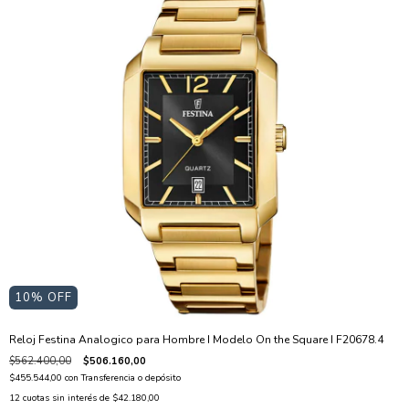
10
% OFF
Reloj Festina Analogico para Hombre I Modelo On the Square I F20678.4
$562.400,00
$506.160,00
$455.544,00
con
Transferencia o depósito
12
cuotas sin interés de
$42.180,00