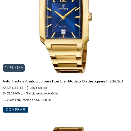
10
% OFF
Reloj Festina Analogico para Hombre I Modelo On the Square I F20678.3
$562.400,00
$506.160,00
$455.544,00
con
Transferencia o depósito
12
cuotas sin interés de
$42.180,00