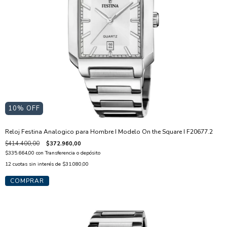
10
% OFF
Reloj Festina Analogico para Hombre I Modelo On the Square I F20677.2
$414.400,00
$372.960,00
$335.664,00
con
Transferencia o depósito
12
cuotas sin interés de
$31.080,00