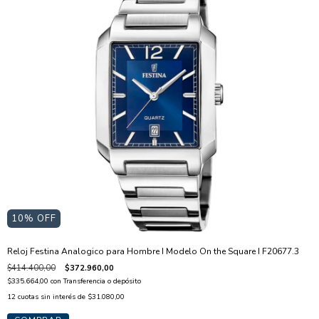
10
% OFF
Reloj Festina Analogico para Hombre I Modelo On the Square I F20677.3
$414.400,00
$372.960,00
$335.664,00
con
Transferencia o depósito
12
cuotas sin interés de
$31.080,00