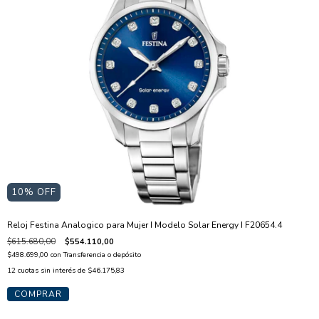
10
% OFF
Reloj Festina Analogico para Mujer I Modelo Solar Energy I F20654.4
$615.680,00
$554.110,00
$498.699,00
con
Transferencia o depósito
12
cuotas sin interés de
$46.175,83