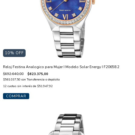
10
% OFF
Reloj Festina Analogico para Mujer I Modelo Solar Energy I F20658.2
$692.640,00
$623.375,00
$561.037,50
con
Transferencia o depósito
12
cuotas sin interés de
$51.947,92