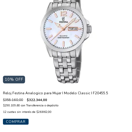
10
% OFF
Reloj Festina Analogico para Mujer I Modelo Classic I F20455.5
$358.160,00
$322.344,00
$290.109,60
con
Transferencia o depósito
12
cuotas sin interés de
$26.862,00