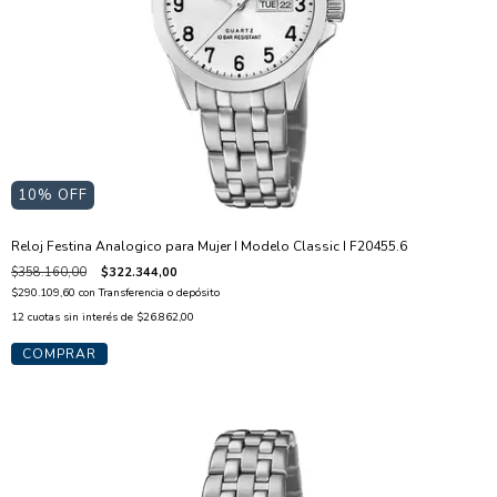
10
% OFF
Reloj Festina Analogico para Mujer I Modelo Classic I F20455.6
$358.160,00
$322.344,00
$290.109,60
con
Transferencia o depósito
12
cuotas sin interés de
$26.862,00