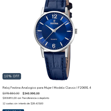
10
% OFF
Reloj Festina Analogico para Mujer I Modelo Classic I F20691.4
$378.880,00
$340.990,00
$306.891,00
con
Transferencia o depósito
12
cuotas sin interés de
$28.415,83