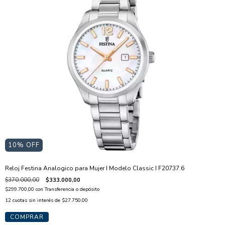
10
% OFF
Reloj Festina Analogico para Mujer I Modelo Classic I F20737.6
$370.000,00
$333.000,00
$299.700,00
con
Transferencia o depósito
12
cuotas sin interés de
$27.750,00