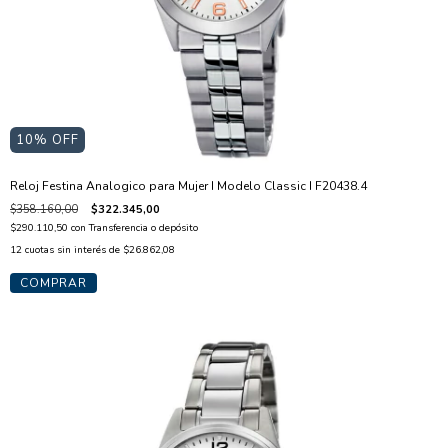
10
% OFF
Reloj Festina Analogico para Mujer I Modelo Classic I F20438.4
$358.160,00
$322.345,00
$290.110,50
con
Transferencia o depósito
12
cuotas sin interés de
$26.862,08