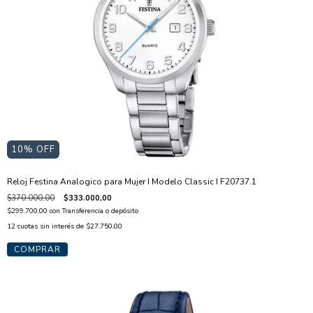
10
% OFF
Reloj Festina Analogico para Mujer I Modelo Classic I F20737.1
$370.000,00
$333.000,00
$299.700,00
con
Transferencia o depósito
12
cuotas sin interés de
$27.750,00