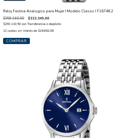
Reloj Festina Analogico para Mujer I Modelo Classic I F16748.2
$358.160,00
$322.345,00
$290.110,50
con
Transferencia o depósito
12
cuotas sin interés de
$26.862,08