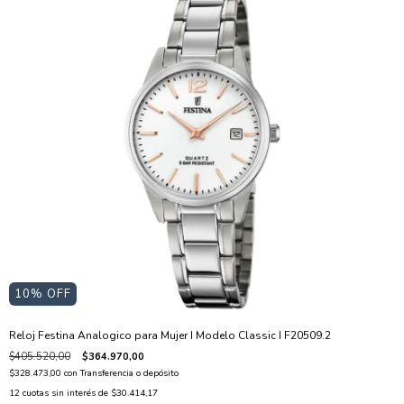
10
% OFF
Reloj Festina Analogico para Mujer I Modelo Classic I F20509.2
$405.520,00
$364.970,00
$328.473,00
con
Transferencia o depósito
12
cuotas sin interés de
$30.414,17