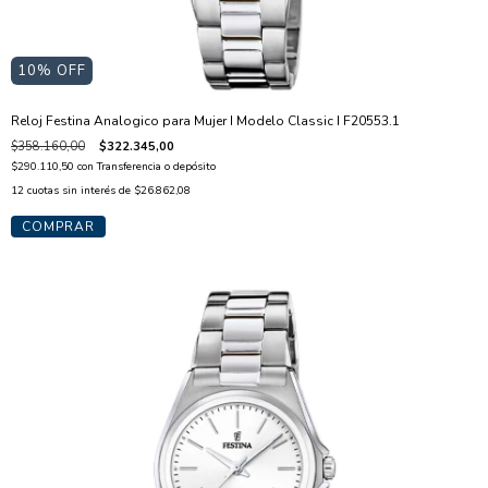
10
% OFF
Reloj Festina Analogico para Mujer I Modelo Classic I F20553.1
$358.160,00
$322.345,00
$290.110,50
con
Transferencia o depósito
12
cuotas sin interés de
$26.862,08