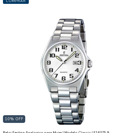
10
% OFF
Reloj Festina Analogico para Mujer I Modelo Classic I F16375.9