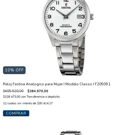
10
% OFF
Reloj Festina Analogico para Mujer I Modelo Classic I F20509.1
$405.520,00
$364.970,00
$328.473,00
con
Transferencia o depósito
12
cuotas sin interés de
$30.414,17