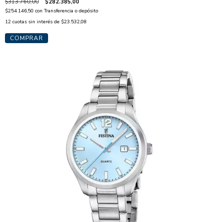
$313.760,00
$282.385,00
$254.146,50
con
Transferencia o depósito
12
cuotas sin interés de
$23.532,08