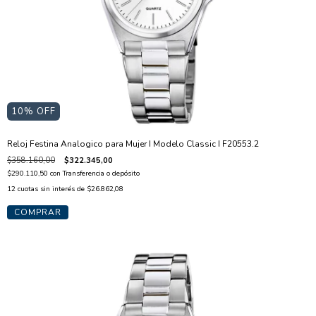
10
% OFF
Reloj Festina Analogico para Mujer I Modelo Classic I F20553.2
$358.160,00
$322.345,00
$290.110,50
con
Transferencia o depósito
12
cuotas sin interés de
$26.862,08