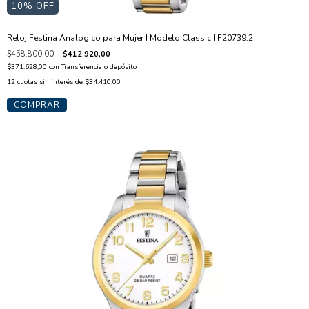
10
% OFF
Reloj Festina Analogico para Mujer I Modelo Classic I F20739.2
$458.800,00
$412.920,00
$371.628,00
con
Transferencia o depósito
12
cuotas sin interés de
$34.410,00