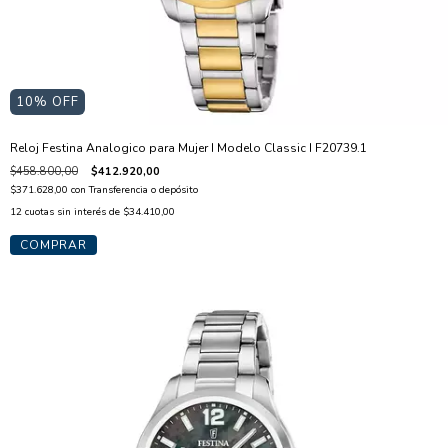
10
% OFF
Reloj Festina Analogico para Mujer I Modelo Classic I F20739.1
$458.800,00
$412.920,00
$371.628,00
con
Transferencia o depósito
12
cuotas sin interés de
$34.410,00