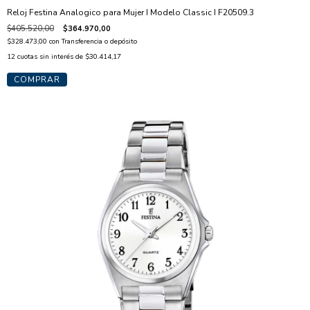
Reloj Festina Analogico para Mujer I Modelo Classic I F20509.3
$405.520,00
$364.970,00
$328.473,00
con
Transferencia o depósito
12
cuotas sin interés de
$30.414,17