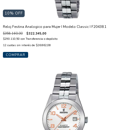
10
% OFF
Reloj Festina Analogico para Mujer I Modelo Classic I F20438.1
$358.160,00
$322.345,00
$290.110,50
con
Transferencia o depósito
12
cuotas sin interés de
$26.862,08