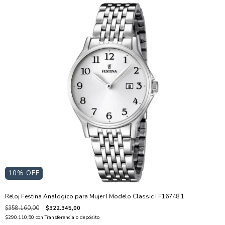
10
% OFF
Reloj Festina Analogico para Mujer I Modelo Classic I F16748.1
$358.160,00
$322.345,00
$290.110,50
con
Transferencia o depósito