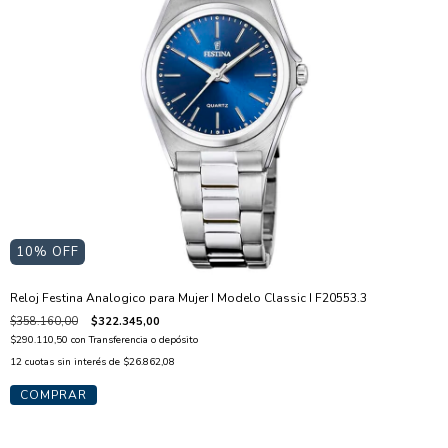
10
% OFF
Reloj Festina Analogico para Mujer I Modelo Classic I F20553.3
$358.160,00
$322.345,00
$290.110,50
con
Transferencia o depósito
12
cuotas sin interés de
$26.862,08