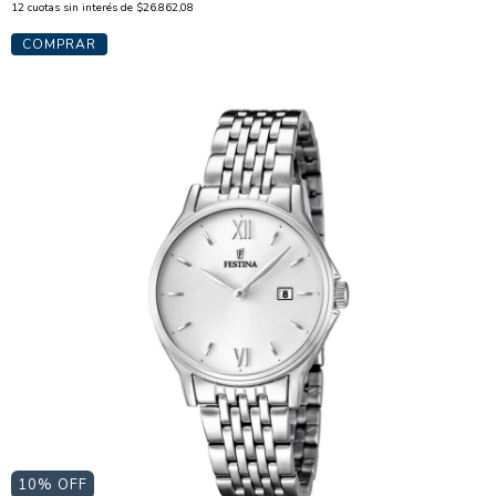
12
cuotas sin interés de
$26.862,08
10
% OFF