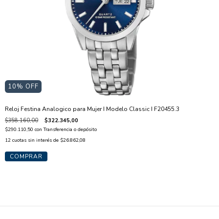
10
% OFF
Reloj Festina Analogico para Mujer I Modelo Classic I F20455.3
$358.160,00
$322.345,00
$290.110,50
con
Transferencia o depósito
12
cuotas sin interés de
$26.862,08