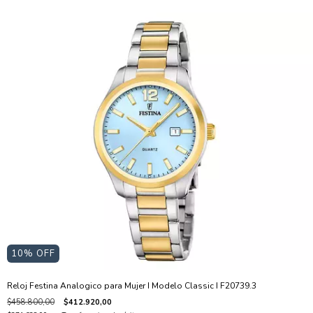
10
% OFF
Reloj Festina Analogico para Mujer I Modelo Classic I F20739.3
$458.800,00
$412.920,00