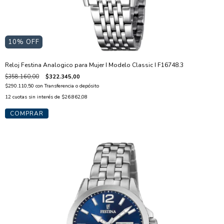
10
% OFF
Reloj Festina Analogico para Mujer I Modelo Classic I F16748.3
$358.160,00
$322.345,00
$290.110,50
con
Transferencia o depósito
12
cuotas sin interés de
$26.862,08