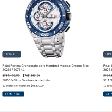
10
% OFF
10
%
Reloj Festina Cronografo para Hombre I Modelo Chrono Bike
Reloj
2026 I F20754.1
2026 
$784.400,00
$705.960,00
$754.
$635.364,00
con
Transferencia o depósito
$611.3
12
cuotas sin interés de
$58.830,00
12
cuot