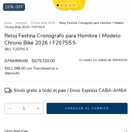
10
% OFF
Inicio
.
Hombre
.
Chrono Bike 2026
.
Reloj Festina Cronografo para Hombre I Modelo
Chrono Bike 2026 I F20755.5
Reloj Festina Cronografo para Hombre I Modelo
Chrono Bike 2026 I F20755.5
SKU: F20755.5
$754.800,00
$679.320,00
12
cuotas sin interés de
$56.610,00
$611.388,00
con
Transferencia o
depósito
Envío gratis
DESCRIPCIÓN