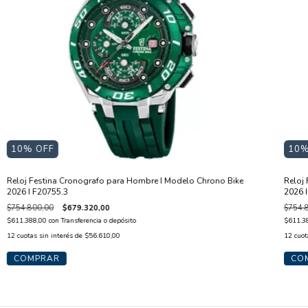
10
% OFF
10
%
Reloj Festina Cronografo para Hombre I Modelo Chrono Bike
Reloj
2026 I F20755.3
2026 
$754.800,00
$679.320,00
$754.
$611.388,00
con
Transferencia o depósito
$611.3
12
cuotas sin interés de
$56.610,00
12
cuot