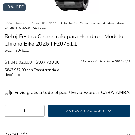
10
% OFF
Inicio
.
Hombre
.
Chrono Bike 2026
.
Reloj Festina Cronografo para Hombre I Modelo
Chrono Bike 2026 I F20761.1
Reloj Festina Cronografo para Hombre I Modelo
Chrono Bike 2026 I F20761.1
SKU: F20761.1
$1.041.920,00
$937.730,00
12
cuotas sin interés de
$78.144,17
$843.957,00
con
Transferencia o
depósito
Envío gratis
DESCRIPCIÓN