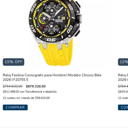
10
% OFF
10
%
Reloj Festina Cronografo para Hombre I Modelo Chrono Bike
Reloj
2026 I F20755.5
2026 
$754.800,00
$679.320,00
$784.
$611.388,00
con
Transferencia o depósito
$635.3
12
cuotas sin interés de
$56.610,00
12
cuot