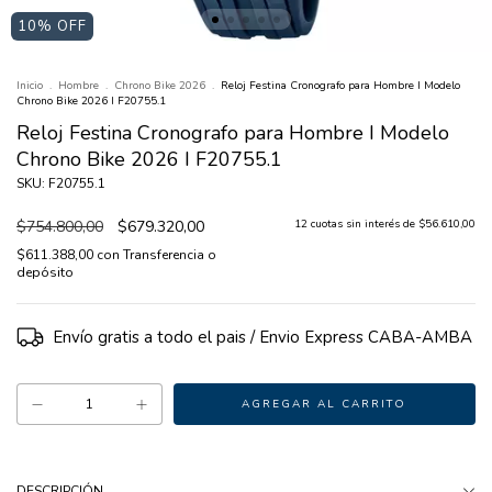
10
% OFF
Inicio
.
Hombre
.
Chrono Bike 2026
.
Reloj Festina Cronografo para Hombre I Modelo
Chrono Bike 2026 I F20755.1
Reloj Festina Cronografo para Hombre I Modelo
Chrono Bike 2026 I F20755.1
SKU: F20755.1
$754.800,00
$679.320,00
12
cuotas sin interés de
$56.610,00
$611.388,00
con
Transferencia o
depósito
Envío gratis
DESCRIPCIÓN