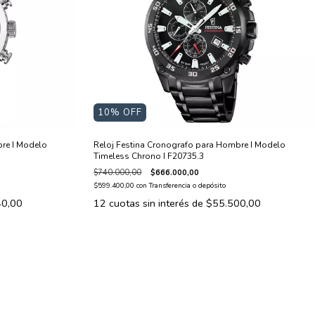
10
% OFF
re I Modelo
Reloj Festina Cronografo para Hombre I Modelo
Timeless Chrono I F20735.3
$740.000,00
$666.000,00
$599.400,00
con
Transferencia o depósito
40,00
12
cuotas sin interés de
$55.500,00