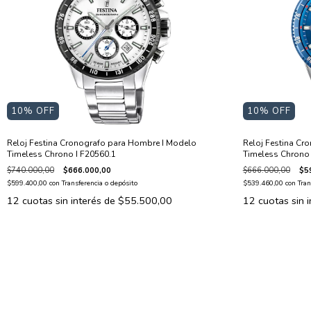
10
% OFF
10
% OFF
Reloj Festina Cronografo para Hombre I Modelo
Reloj Festina Cr
Timeless Chrono I F20560.1
Timeless Chrono 
$740.000,00
$666.000,00
$666.000,00
$5
$599.400,00
con
Transferencia o depósito
$539.460,00
con
Tran
12
cuotas sin interés de
$55.500,00
12
cuotas sin 