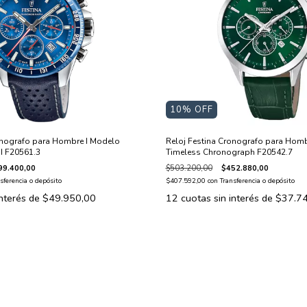
10
% OFF
onografo para Hombre I Modelo
Reloj Festina Cronografo para Homb
I F20561.3
Timeless Chronograph F20542.7
99.400,00
$503.200,00
$452.880,00
sferencia o depósito
$407.592,00
con
Transferencia o depósito
interés de
$49.950,00
12
cuotas sin interés de
$37.7