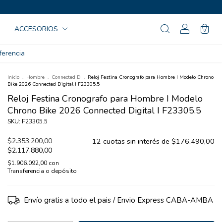
ACCESORIOS
0
ferencia
Inicio
.
Hombre
.
Connected D
.
Reloj Festina Cronografo para Hombre I Modelo Chrono
Bike 2026 Connected Digital I F23305.5
Reloj Festina Cronografo para Hombre I Modelo
Chrono Bike 2026 Connected Digital I F23305.5
SKU: F23305.5
$2.353.200,00
12
cuotas sin interés de
$176.490,00
$2.117.880,00
$1.906.092,00
con
Transferencia o depósito
Envío gratis