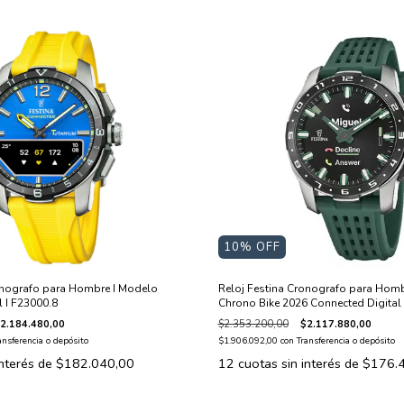
10
% OFF
onografo para Hombre I Modelo
Reloj Festina Cronografo para Homb
l I F23000.8
Chrono Bike 2026 Connected Digital 
2.184.480,00
$2.353.200,00
$2.117.880,00
ansferencia o depósito
$1.906.092,00
con
Transferencia o depósito
interés de
$182.040,00
12
cuotas sin interés de
$176.