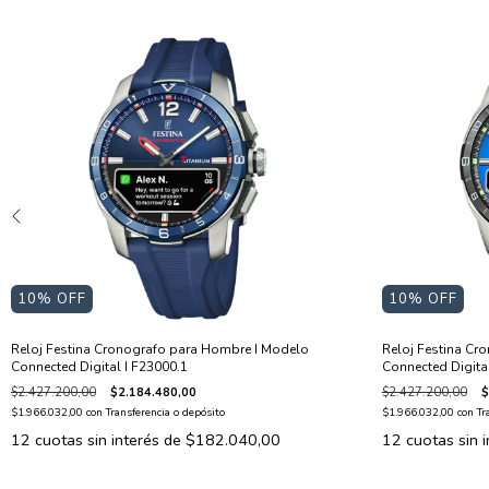
10
% OFF
10
% OFF
Reloj Festina Cronografo para Hombre I Modelo
Reloj Festina Cr
Connected Digital I F23000.1
Connected Digita
$2.427.200,00
$2.184.480,00
$2.427.200,00
$
$1.966.032,00
con
Transferencia o depósito
$1.966.032,00
con
Tr
12
cuotas sin interés de
$182.040,00
12
cuotas sin 