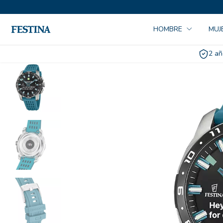
HOMBRE
MUJ
2 añ