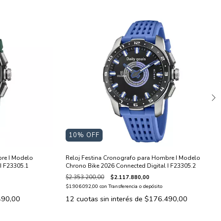
10
% OFF
re I Modelo
Reloj Festina Cronografo para Hombre I Modelo
I F23305.1
Chrono Bike 2026 Connected Digital I F23305.2
$2.353.200,00
$2.117.880,00
$1.906.092,00
con
Transferencia o depósito
490,00
12
cuotas sin interés de
$176.490,00