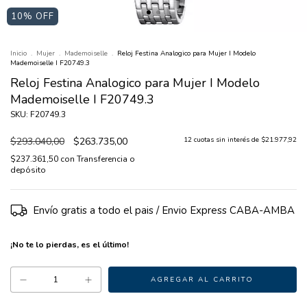
10
% OFF
Inicio
.
Mujer
.
Mademoiselle
.
Reloj Festina Analogico para Mujer I Modelo
Mademoiselle I F20749.3
Reloj Festina Analogico para Mujer I Modelo
Mademoiselle I F20749.3
SKU: F20749.3
$293.040,00
$263.735,00
12
cuotas sin interés de
$21.977,92
$237.361,50
con
Transferencia o
depósito
Envío gratis
¡No te lo pierdas, es el último!