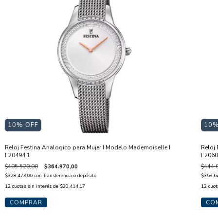
10
%
10
% OFF
Reloj 
Reloj Festina Analogico para Mujer I Modelo Mademoiselle I
F2060
F20494.1
$444.
$405.520,00
$364.970,00
$359.6
$328.473,00
con
Transferencia o depósito
12
cuot
12
cuotas sin interés de
$30.414,17