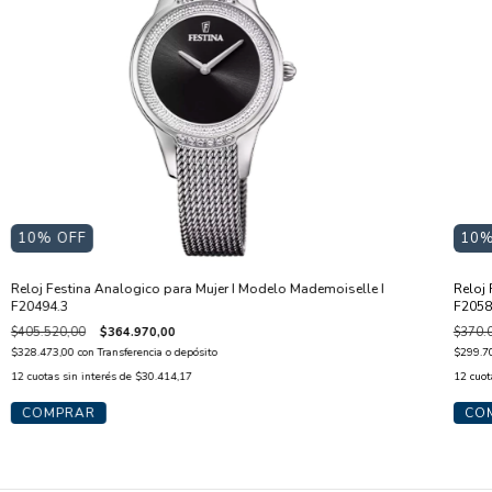
10
%
10
% OFF
Reloj 
Reloj Festina Analogico para Mujer I Modelo Mademoiselle I
F2058
F20494.3
$370.
$405.520,00
$364.970,00
$299.7
$328.473,00
con
Transferencia o depósito
12
cuot
12
cuotas sin interés de
$30.414,17