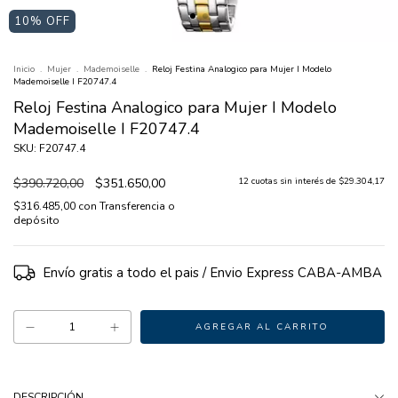
10
% OFF
Inicio
.
Mujer
.
Mademoiselle
.
Reloj Festina Analogico para Mujer I Modelo
Mademoiselle I F20747.4
Reloj Festina Analogico para Mujer I Modelo
Mademoiselle I F20747.4
SKU: F20747.4
$390.720,00
$351.650,00
12
cuotas sin interés de
$29.304,17
$316.485,00
con
Transferencia o
depósito
Envío gratis
DESCRIPCIÓN