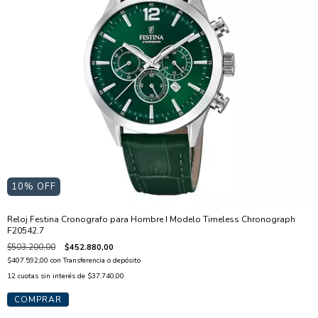
10
% OFF
Reloj Festina Cronografo para Hombre I Modelo Timeless Chronograph
F20542.7
$503.200,00
$452.880,00
$407.592,00
con
Transferencia o depósito
12
cuotas sin interés de
$37.740,00