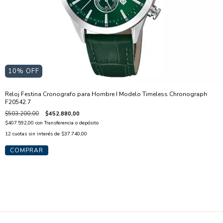
10
% OFF
Reloj Festina Cronografo para Hombre I Modelo Timeless Chronograph
F20542.7
$503.200,00
$452.880,00
$407.592,00
con
Transferencia o depósito
12
cuotas sin interés de
$37.740,00