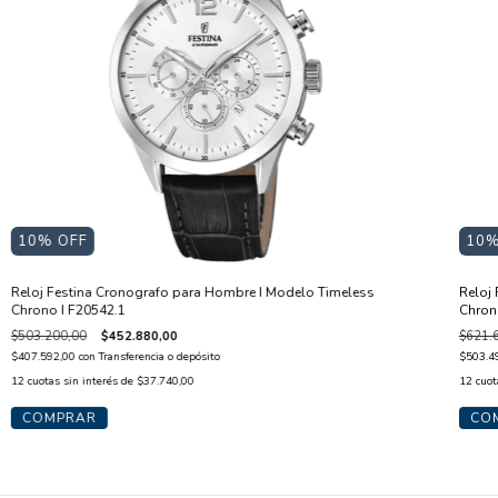
10
% OFF
10
%
Reloj Festina Cronografo para Hombre I Modelo Timeless
Reloj
Chrono I F20542.1
Chron
$503.200,00
$452.880,00
$621.
$407.592,00
con
Transferencia o depósito
$503.4
12
cuotas sin interés de
$37.740,00
12
cuot