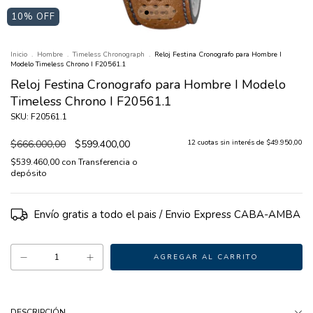
10
% OFF
Inicio
.
Hombre
.
Timeless Chronograph
.
Reloj Festina Cronografo para Hombre I
Modelo Timeless Chrono I F20561.1
Reloj Festina Cronografo para Hombre I Modelo
Timeless Chrono I F20561.1
SKU: F20561.1
$666.000,00
$599.400,00
12
cuotas sin interés de
$49.950,00
$539.460,00
con
Transferencia o
depósito
Envío gratis
DESCRIPCIÓN