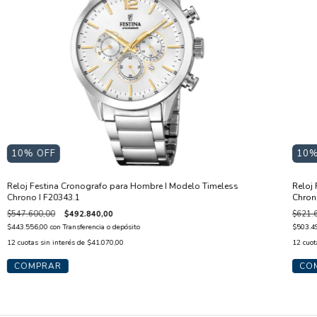
10
% OFF
10
%
Reloj Festina Cronografo para Hombre I Modelo Timeless
Reloj
Chrono I F20343.1
Chron
$547.600,00
$492.840,00
$621.
$443.556,00
con
Transferencia o depósito
$503.4
12
cuotas sin interés de
$41.070,00
12
cuot